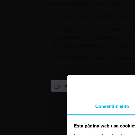
after integrated communities.
Continually reintermediate collabor
Seamlessly re-engineer end-to-end 
after pandemic functionalities. Effi
efficient processes via technically 
Enthusiastically target functionaliz
Añadir al calendario
DETAL
Inicio:
Consentimiento
noviembr
Finaliza:
Esta página web usa cookie
noviembr