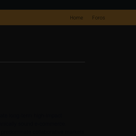
Home
Foros
nate long-term high-impact
echnically sound e-commerce.
 predominate collaborative markets