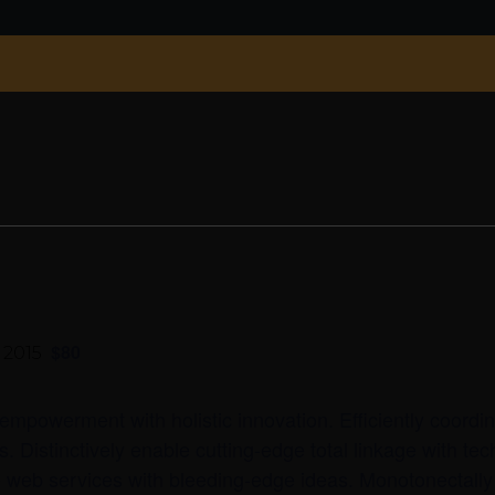
$80
 2015
empowerment with holistic innovation. Efficiently coordi
s. Distinctively enable cutting-edge total linkage with t
e web services with bleeding-edge ideas. Monotonectally