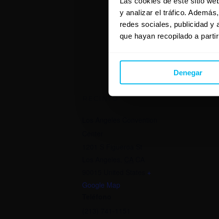
Las cookies de este sitio we
Coste:
y analizar el tráfico. Ademá
$80
redes sociales, publicidad y
Categorí
que hayan recopilado a parti
Conventi
Denegar
RECINTO
Los Angeles Convention
Center
1201 S Figueroa St
Los Angeles
,
CA
CA
90015
United States
+
Google Map
Teléfono
(213) 741-1151