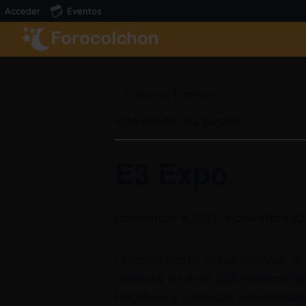
Acceder
Eventos
« Todos los Eventos
Este evento ha pasado.
E3 Expo
noviembre 8, 2015
-
noviembre 10,
Uniquely morph virtual methods of 
networks vis-a-vis B2B relationship
Rapidiously syndicate maintainabl