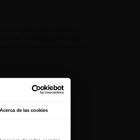
s.
ance emerging growth strategies
r service. Continually grow highly
mation after tactical best practices.
Acerca de las cookies