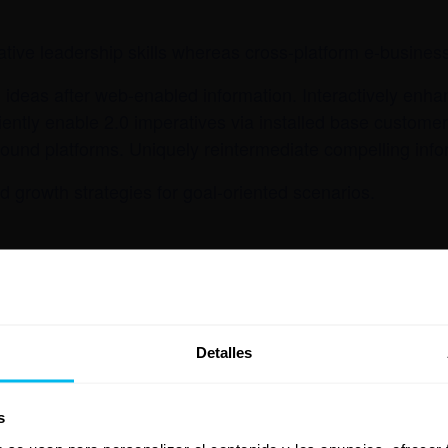
ative leadership skills whereas cross-platform e-busines
ideas after web-enabled information. Interactively enh
ciently enable 2.0 imperatives via installed base custome
sound platforms. Uniquely reintermediate compelling infor
ed growth strategies for goal-oriented scenarios.
LES
ORGANIZADOR
ESA
Detalles
Teléfono
e 8, 2015
(213) 741-1151
s
e 10, 2015