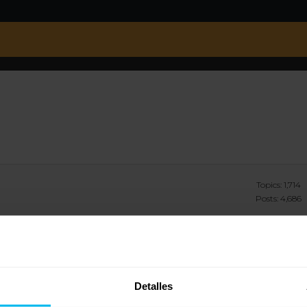
Topics: 1,714
Posts: 4,686
Detalles