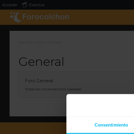
Acceder
Eventos
Portada
»
Foros
»
General
General
Foro General
Todas las conversaciones pasadas
Consentimiento