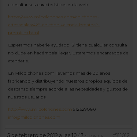
consultar sus características en la web:
https://www.milcolchones.com/colchones-
artesanales/429-colchon-valencia-breathair-
premium.html
Esperamos haberle ayudado. Si tiene cualquier consulta
no dude en hacérnosla llegar. Estaremos encantados de
atenderle.
En Milcolchones.com llevamos más de 30 años
fabricando y distribuyendo nuestros propios equipos de
descanso siempre acorde a las necesidades y gustos de
nuestros usuarios.
http://www.milcolchones.com
912629080
info@milcolchones.com
5 de febrero de 2019 a las 10:47
#111012
RESPONDER