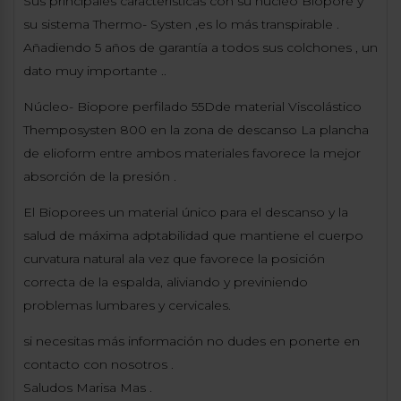
Sus principales características con su núcleo Biopore y
su sistema Thermo- Systen ,es lo más transpirable .
Añadiendo 5 años de garantía a todos sus colchones , un
dato muy importante ..
Núcleo- Biopore perfilado 55Dde material Viscolástico
Themposysten 800 en la zona de descanso La plancha
de elioform entre ambos materiales favorece la mejor
absorción de la presión .
El Bioporees un material único para el descanso y la
salud de máxima adptabilidad que mantiene el cuerpo
curvatura natural ala vez que favorece la posición
correcta de la espalda, aliviando y previniendo
problemas lumbares y cervicales.
si necesitas más información no dudes en ponerte en
contacto con nosotros .
Saludos Marisa Mas .