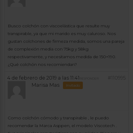
Busco colchón con viscoelástica que resulte muy
transpirable, ya que mi marido es muy caluroso. Nos
gustan colchones de firmeza medida, somos una pareja
de complexión media con 75kg y 58kg
respectivamente, y necesitamos medida de 150×190.
¿Qué colchón nos recomiendan?
4 de febrero de 2019 a las 11:41
#110995
RESPONDER
Marisa Mas
Invitado
Como colchón cómodo y transpirable , le puedo
recomendar la Marca Asppen, el modelo Viscotech .