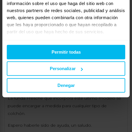
información sobre el uso que haga del sitio web con
El colchón Multifirmezas tiene una funda Fresche que
nuestros partners de redes sociales, publicidad y análisis
reduce drásticamente la sensación de calor en los
web, quienes pueden combinarla con otra información
meses más calurosos. Es un modelo de gama alta con 2
que les haya proporcionado o que hayan recopilado a
capas de viscoelástica una perfilada, látex natural, 2 tipos
partir del uso que haya hecho de sus servicios.
de eliocel y una malla de ventilación interna. Es suave y
adaptable por su parte superior pero manteniendo un
grado de firmeza necesario gracias a sus capas inferiores
Permitir todas
de eliocel de diferente firmeza :
Personalizar
https://www.micamamellama.es/comprar-venta-
colchones-online/30-colchon-visco-latex-
Denegar
multifirmezas.html/68-medidas-150×190
La funda Fresche que incorpora este último modelo se
puede encargar a medida para cualquier tipo de
colchón.
Espero haberle sido de ayuda, un saludo.