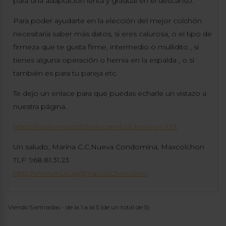
para una adaptación lenta y gradual en el descanso.
Para poder ayudarte en la elección del mejor colchón
necesitaría saber más datos, si eres calurosa, o el tipo de
firmeza que te gusta firme, intermedio o mullidito , si
tienes alguna operación o hernia en la espalda , o si
también es para tu pareja etc.
Te dejo un enlace para que puedas echarle un vistazo a
nuestra página.
https://www.maxcolchon.com/colchones-c-1.ht
Un saludo, Marina C.C.Nueva Condomina, Maxcolchon
TLF: 968.81.31.23
http://www.murcia@maxcolchon.com
Viendo 5 entradas - de la 1 a la 5 (de un total de 5)