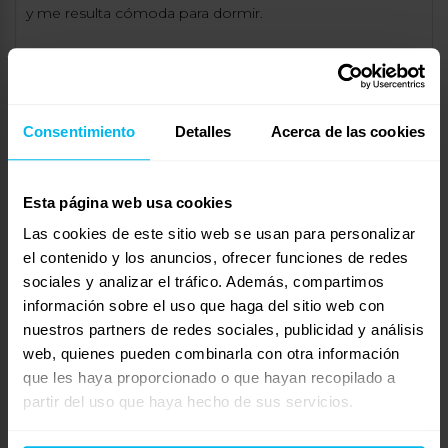
y me resulta cómoda para dormir.
24 de febrero de 2025 a las 09:07
#122833
RESPONDE
Consentimiento
Detalles
Acerca de las cookies
R
Josefa
Invitado
Esta página web usa cookies
Las cookies de este sitio web se usan para personalizar
el contenido y los anuncios, ofrecer funciones de redes
Buenas tardes por aquí,
sociales y analizar el tráfico. Además, compartimos
Yo tengo las almohadas Mlilly Fresh Gel de
información sobre el uso que haga del sitio web con
MAXCOLCHON.
nuestros partners de redes sociales, publicidad y análisis
Nada que ver con una almohada visco, que si lo es pero
web, quienes pueden combinarla con otra información
es diferente, algo mas altita que las que tenia de visco
que les haya proporcionado o que hayan recopilado a
pero comodísimas, nada duras
partir del uso que haya hecho de sus servicios.
reversible ,y la parte fresquita se agradece.
Las visco tampoco están mal mi hijo la tiene y