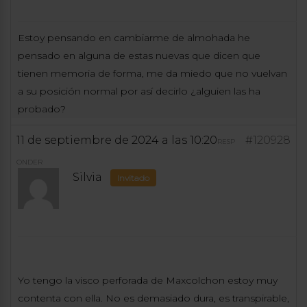
Estoy pensando en cambiarme de almohada he
pensado en alguna de estas nuevas que dicen que
tienen memoria de forma, me da miedo que no vuelvan
a su posición normal por así decirlo ¿alguien las ha
probado?
11 de septiembre de 2024 a las 10:20
#120928
RESP
ONDER
Silvia
Invitado
Yo tengo la visco perforada de Maxcolchon estoy muy
contenta con ella. No es demasiado dura, es transpirable,