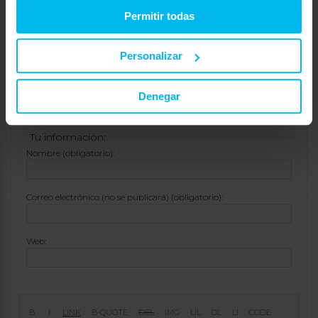
Permitir todas
fenomenal y el precio mucho menos pero insisto
merece la pena la Mlilly
Personalizar
Viendo 3 entradas - de la 1 a la 3 (de un total de 3)
Denegar
Respuesta a: Responder #120928 en Almohadas
memoria de forma
Tu información:
Nombre (obligatorio):
Correo electrónico (no se publicará) (obligatorio):
Web: