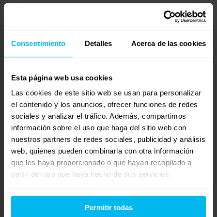
R
Daniela Borrás
Invitado
Consentimiento
Detalles
Acerca de las cookies
Quería compartir mi experiencia con Maxcolchon
Esta página web usa cookies
porque me ayudaron bastante.
Las cookies de este sitio web se usan para personalizar
Soy de dormir boca abajo (sí, sé que no es lo mejor,
el contenido y los anuncios, ofrecer funciones de redes
sociales y analizar el tráfico. Además, compartimos
pero es mi costumbre) y siempre sin almohada. Sin
información sobre el uso que haga del sitio web con
embargo, últimamente me levantaba fatal de las
nuestros partners de redes sociales, publicidad y análisis
cervicales.
web, quienes pueden combinarla con otra información
Fui a su tienda en Bétera, cerca de mi casa, y me
que les haya proporcionado o que hayan recopilado a
asesoraron súper bien. Me recomendaron la almohada
partir del uso que haya hecho de sus servicios.
ergonómica. Al principio no confiaba demasiado en
este tipo de almohadas, pero tampoco me gustan las
Permitir todas
demasiado blandas… Y tengo que decir que ha sido la