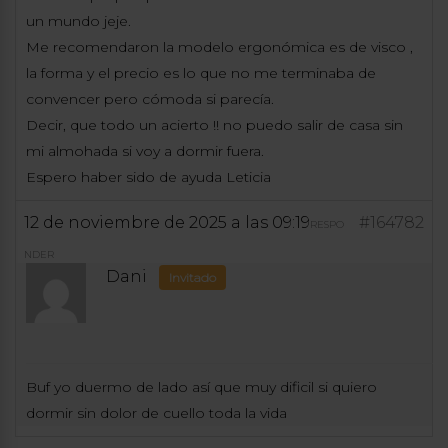
un mundo jeje.
Me recomendaron la modelo ergonómica es de visco ,
la forma y el precio es lo que no me terminaba de
convencer pero cómoda si parecía.
Decir, que todo un acierto !! no puedo salir de casa sin
mi almohada si voy a dormir fuera.
Espero haber sido de ayuda Leticia
12 de noviembre de 2025 a las 09:19
#164782
RESPO
NDER
Dani
Invitado
Buf yo duermo de lado así que muy dificil si quiero
dormir sin dolor de cuello toda la vida