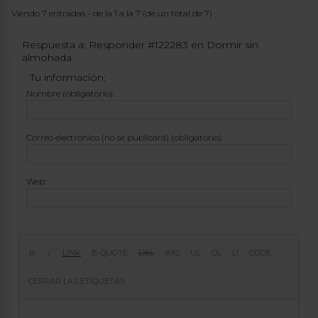
Viendo 7 entradas - de la 1 a la 7 (de un total de 7)
Respuesta a: Responder #122283 en Dormir sin
almohada
Tu información:
Nombre (obligatorio):
Correo electrónico (no se publicará) (obligatorio):
Web: