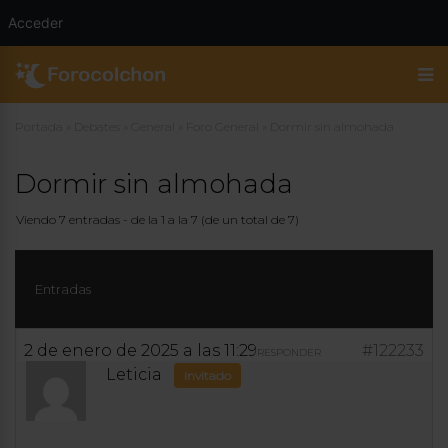
Acceder
Portada
»
Debates
»
General
»
Foro General
»
Dormir sin almohada
Dormir sin almohada
Viendo 7 entradas - de la 1 a la 7 (de un total de 7)
Entradas
2 de enero de 2025 a las 11:29
#122233
RESPONDER
Leticia
Invitado