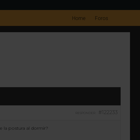
Home
Foros
#122233
RESPONDER
 la postura al dormir?