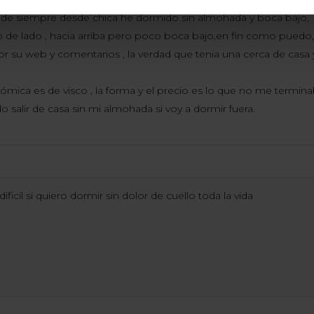
o de siempre desde chica he dormido sin almohada y boca bajo,
 de lado , hacia arriba pero poco boca bajo,en fin como puedo, 
r su web y comentarios , la verdad que tenia una cerca de ca
ca es de visco , la forma y el precio es lo que no me termin
o salir de casa sin mi almohada si voy a dormir fuera.
icil si quiero dormir sin dolor de cuello toda la vida