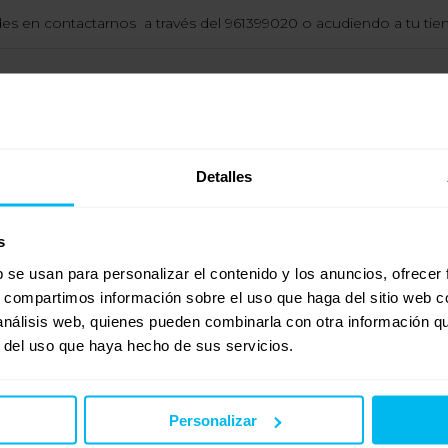
des en contactarnos a través del 961399020 o acudiendo a tu ti
on Maxcolchon porque me ayudaron bastante.
e no es lo mejor, pero es mi costumbre) y siempre sin almohada
Detalles
s
e mi casa, y me asesoraron súper bien. Me recomendaron la almo
ampoco me gustan las demasiado blandas… Y tengo que decir qu
b se usan para personalizar el contenido y los anuncios, ofrecer
s, compartimos información sobre el uso que haga del sitio web 
 análisis web, quienes pueden combinarla con otra información q
r del uso que haya hecho de sus servicios.
Personalizar