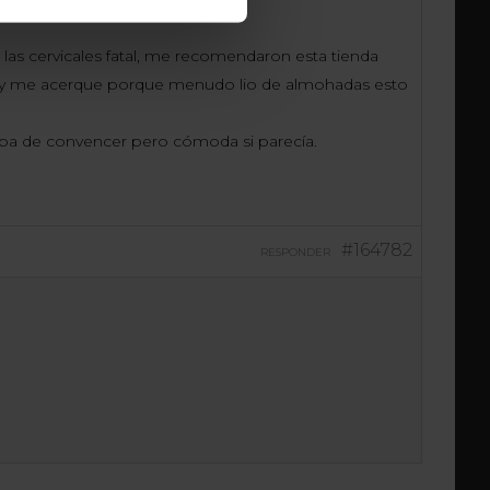
las cervicales fatal, me recomendaron esta tienda
sa y me acerque porque menudo lio de almohadas esto
aba de convencer pero cómoda si parecía.
#164782
RESPONDER