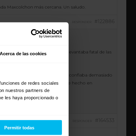
enda Maxcolchon más cercana. Un saludo.
#122886
RESPONDER
. Sin embargo, últimamente me levantaba fatal de las
Acerca de las cookies
hada ergonómica. Al principio no confiaba demasiado
e ha sido la mejor compra que he hecho en
 funciones de redes sociales
con nuestros partners de
ue les haya proporcionado o
#164533
RESPONDER
Permitir todas