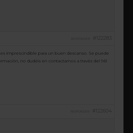
#122283
RESPONDER
ue es imprescindible para un buen descanso. Se puede
nformación, no dudéis en contactarnos a través del 961
#122604
RESPONDER