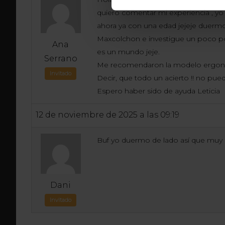
quiero comentar mi experiencia , y
ahora ya con una edad jejeje duermo
Maxcolchon e investigue un poco po
Ana
es un mundo jeje.
Serrano
Me recomendaron la modelo ergonómi
Invitado
Decir, que todo un acierto !! no pued
Espero haber sido de ayuda Leticia
12 de noviembre de 2025 a las 09:19
Buf yo duermo de lado así que muy dif
Dani
Invitado