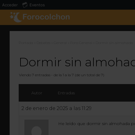
Acceder
Eventos
Portada
»
Debates
»
General
»
Foro General
»
Dormir sin almohada
Dormir sin almoha
Viendo 7 entradas - de la 1 a la 7 (de un total de 7)
Autor
Entradas
2 de enero de 2025 a las 11:29
He leído que dormir sin almohada p