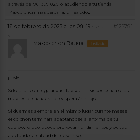
a través del 961 399 020 o acudiendo a tu tienda
Maxcolchon más cercana. Un saludo,.
18 de febrero de 2025 a las 08:49
#122781
RESPONDE
R
Maxcolchon Bétera
Invitado
¡Hola!
Si lo giras con regularidad, la espuma viscoelástica o los
muelles ensacados se recuperarán mejor.
Si duermes siempre en el mismo lugar durante meses,
el colchón terminará adaptándose a la forma de tu
cuerpo, lo que puede provocar hundimientos y bultos,
afectando la calidad del descanso.