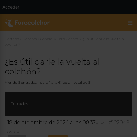
Acceder
Portada
»
Debates
»
General
»
Foro General
»
¿Es útil darle la vuelta al
colchón?
¿Es útil darle la vuelta al
colchón?
Viendo 6 entradas - de la 1 a la 6 (de un total de 6)
Entradas
18 de diciembre de 2024 a las 08:37
#122048
RESP
ONDER