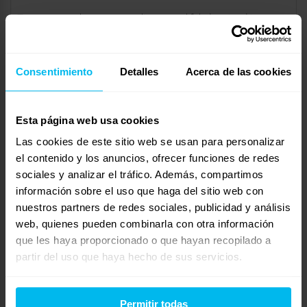
Te recomendamos consultar con el fabricante si tu
colchón es reversible, ya que no todos lo son.
Si necesitas más ayuda, puedes llamarnos al 961 399 020
Consentimiento
Detalles
Acerca de las cookies
o visitar tu tienda Maxcolchon más cercana. Un saludo.
Esta página web usa cookies
24 de febrero de 2025 a las 15:04
#122888
Las cookies de este sitio web se usan para personalizar
RESPONDE
el contenido y los anuncios, ofrecer funciones de redes
R
sociales y analizar el tráfico. Además, compartimos
Lorena Hurtado
Invitado
información sobre el uso que haga del sitio web con
nuestros partners de redes sociales, publicidad y análisis
web, quienes pueden combinarla con otra información
que les haya proporcionado o que hayan recopilado a
Hola, foro,
partir del uso que haya hecho de sus servicios.
Yo desconocía el motivo de darle la vuelta al colchón,
todavía pensaba en los de muelles antiguos y eso de
Permitir todas