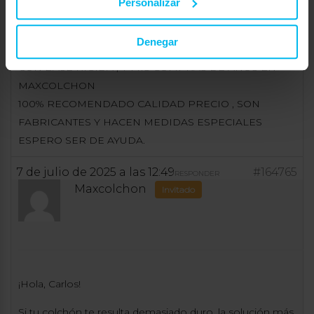
Personalizar
MUCHOS FACTORES PERO EL DESCANSO INDICADO
SEA NIÑO O ADULTO MUY BLANDO NO.
Denegar
PERSONALEMNTE YO DUERMO EN VISCO FIRME Y
CON BASE RIGIDA , Y MIS COMPRAS DE AÑOS EN
MAXCOLCHON
100% RECOMENDADO CALIDAD PRECIO , SON
FABRICANTES Y HACEN MEDIDAS ESPECIALES
ESPERO SER DE AYUDA.
7 de julio de 2025 a las 12:49
#164765
RESPONDER
Maxcolchon
Invitado
¡Hola, Carlos!
Si tu colchón te resulta demasiado duro, la solución más