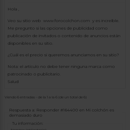
Hola ,
Veo su sitio web www.forocolchon.com y es increíble.
Me pregunto si las opciones de publicidad como
publicación de invitados o contenido de anuncios están
disponibles en su sitio.
¿Cuál es el precio si queremos anunciarnos en su sitio?
Nota: el artículo no debe tener ninguna marca como
patrocinado o publicitario.
Salud
Viendo 6 entradas - de la 1 a la 6 (de un total de 6)
Respuesta a: Responder #164400 en Mi colchón es
demasiado duro
Tu información:
Nombre (obligatorio):