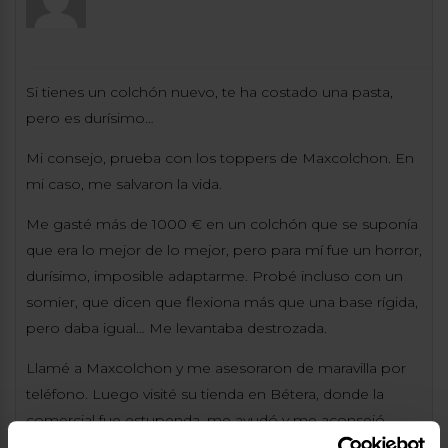
Si tienes un colchón nuevo, te ha costado una pasta,
pero es durísimo…
Mi consejo, prueba con los toppers de Maxcolchon. En
mi caso, me salvaron la vida.
Me gasté más de 1000 € en un colchón que se suponía
que era lo mejor de lo mejor, pero para mí fue un horror,
durísimo, imposible adaptarme. Probé incluso con un
somier, que dicen que flexiona más que una base rígida,
pero daba igual… Me levantaba destrozada.
Llamé a Maxcolchon y me asesoraron de maravilla por
teléfono. Luego visité su tienda en Bétera, donde la
comercial fue estupenda, me ayudó y me aconsejó.
Ahora estoy súper contenta con el resultado.