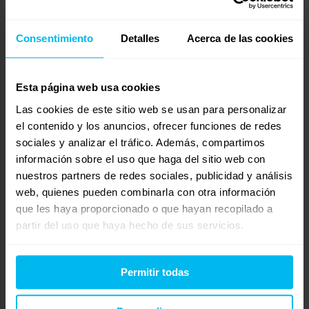
El topper que elegí tiene apenas 6 cm de grosor y es de
Consentimiento
Detalles
Acerca de las cookies
visco. Sí, la cama queda un poco más alta, pero merece
la pena por el descanso.
Esta página web usa cookies
Las cookies de este sitio web se usan para personalizar
15 de abril de 2025 a las 15:26
#164400
RESPONDER
el contenido y los anuncios, ofrecer funciones de redes
Luis Perez
Invitado
sociales y analizar el tráfico. Además, compartimos
información sobre el uso que haga del sitio web con
nuestros partners de redes sociales, publicidad y análisis
web, quienes pueden combinarla con otra información
que les haya proporcionado o que hayan recopilado a
EYYY GENTE ,BUENOS DIAS.
partir del uso que haya hecho de sus servicios.
PUES LAS VISITAS QUE NO VAYAN JEJEJE
EN FIN PARA GUSTOS COLORES PERO… MI
REOMENDACION COMO FISIO ES DORMIR
Permitir todas
MEDIANAMENTE EN FIRMEZA QUE NO ES LO MISMO
QUE DORMIR EN DURO , TODO DEPENDERA DE