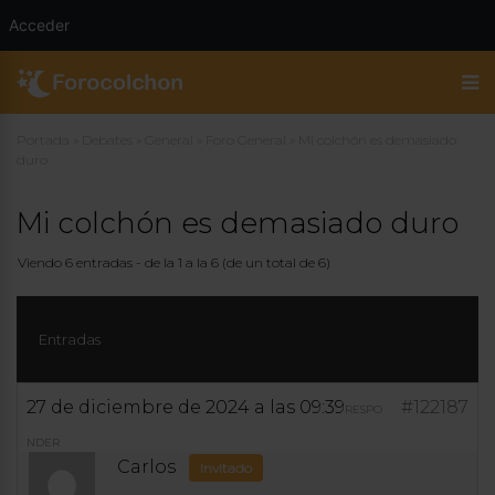
Acceder
Portada
»
Debates
»
General
»
Foro General
»
Mi colchón es demasiado
duro
Mi colchón es demasiado duro
Viendo 6 entradas - de la 1 a la 6 (de un total de 6)
Entradas
27 de diciembre de 2024 a las 09:39
#122187
RESPO
NDER
Carlos
Invitado