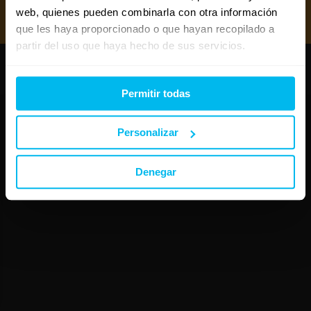
Mejores canapés abatibles 2026
web, quienes pueden combinarla con otra información
Mejores almohadas 2026
que les haya proporcionado o que hayan recopilado a
partir del uso que haya hecho de sus servicios.
Copyright © Maxcolchon S.L. - Todos los derechos reservados.
Permitir todas
Personalizar
Denegar