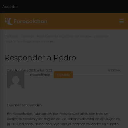
Acceder
Portada
»
General
»
Foro General
»
Colchón de muelles y soporte
resistente
»
Responder a Pedro
Responder a Pedro
13 de junio de 2018 a las 15:32
#108746
maxcolchon
Invitado
Buenas tardes Pedro,
En Maxcolchon, fabricantes por más de diez años, con más de
cuarenta tiendas y ser página online, además de estar en el 5 lugar en
la OCU del consumidor con Sojamax, ofrecemos calidades en cuánto