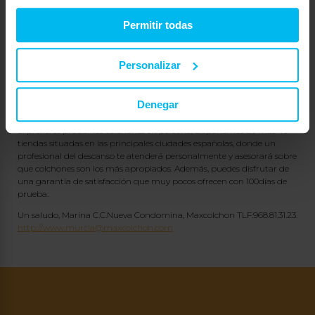
superficie que está en contacto con él, y al tumbarse sobre un colchón
Viscoelástico algunas personas tienen la sensación de estar flotando
Permitir todas
en el aire, efecto ingravidez o el látex con muelle que aporta
elasticidad.
Te recomiendo Hipnos con muelle y látex o Saorí muelle y visco:
Personalizar
https://www.maxcolchon.com/colchon-hipnos-p-191.html
https://www.maxcolchon.com/colchon-saori-p-569.html
Denegar
https://www.maxcolchon.com/muelles-ensacados-nesting-c-45.html
Si prefieres probar los colchones en persona, disponemos de más 40
tiendas situadas en las principales ciudades españolas, donde un
profesional del descanso te atenderá personalmente y asesorará sobre
que colchones son los más apropiados. Además, puedes disfrutar de
una garantía de satisfacción que muy pocos ofrecen con 100días de
prueba.
Un saludo, Marina C.C.Nueva Condomina, Maxcolchon TLF:968.81.31.23.
http://www.murcia@maxcolchon.com