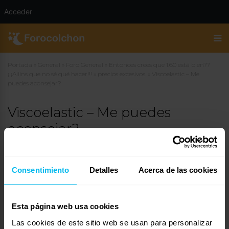
Acceder
Portada
»
General
»
Foro General
»
Entonces crees que 1.60 está bien??
¡¡¡Aiiins que no sé qué hacer!!!
»
precios excesivos.
»
Viscoelastic – Me
puedes aconsejar?
Viscoelastic – Me puedes
aconsejar?
30 de septiembre de 2006 a las 19:42
#10918
Gemm
Invitado
Consentimiento
Detalles
Acerca de las cookies
Esta página web usa cookies
Hola Javier,
Las cookies de este sitio web se usan para personalizar
Necesito un consejo: Soy una chica bajita (1, 55) y que pesa muy poco