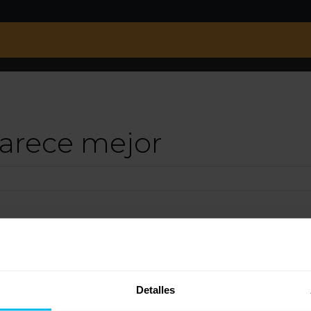
arece mejor
 son nada adaptabes. entonces por malo que sea el latex descansaras mejor q
Detalles