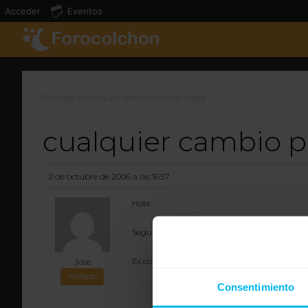
Acceder
Eventos
Portada
»
cualquier cambio parece mejor
cualquier cambio p
2 de octubre de 2006 a las 16:57
Hola.
Seguramente tu dormias en un muelles que no
Es comprensible que estes encantado
Jose
Invitado
Consentimiento