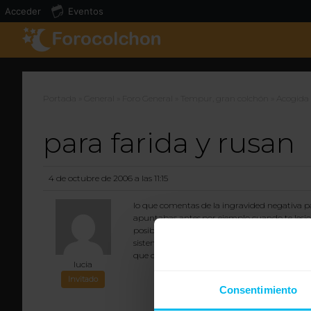
Acceder
Eventos
Portada
»
General
»
Foro General
»
Tempur, gran colchón
»
Acogida
para farida y rusan
4 de octubre de 2006 a las 11:15
lo que comentas de la ingravided negativa p
apuntabas antes.por ejemplo cuando te lesio
posible que los primeros dias a todos nos cu
sistema,»el mejor colchon»si no le mejor col
que confio,al fin y al cabo gracias a ellos c
lucia
Invitado
Consentimiento