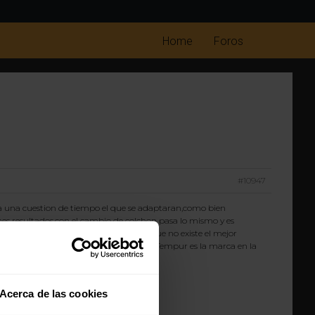
Home
Foros
#10947
ria una cuestion de tiempo el que se adaptaran,como bien
nes resultados.con el cambio de colchon pasa lo mismo y es
ra fisionomia.En cualquier caso creo que no existe el mejor
viscoelastico solo me ofrece ventajas y Tempur es la marca en la
Acerca de las cookies