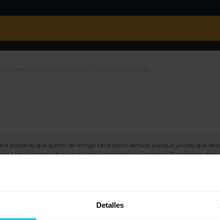
 anatómica
»
¿es recomendable?
»
para farida y rusan
ara personas que sufren de vertigo tiene cierto sentido aunque yo creo que se
nas 1 pie el proceso de cura es lento e incomodo sin embargo finalmente obtie
este «ponernos en cura»,pero finalmente es el material mas reparador para nuest
chon para cada uno y las circustancias que lo acompañan.A mi personalmente el 
onocemos este material en el mundo del descanso.un saludo
Detalles