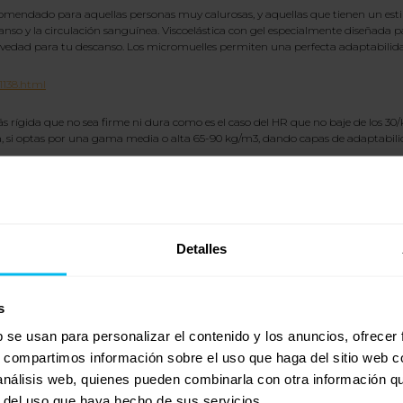
omendado para aquellas personas muy calurosas, y aquellas que tienen un estilo de
canso y la circulación sanguínea. Viscoelástica con gel especialmente diseñada 
vedad para tu descanso. Los micromuelles permiten una perfecta adaptabilida
1138.html
más rígida que no sea firme ni dura como es el caso del HR que no baje de los 3
, si optas por una gama media o alta 65-90 kg/m3, dando capas de adaptabilid
utes de tu descanso cada noche. Siente el frescor con el tejido superior Ice-Fee
Detalles
ptabilidad al cuerpo en el descanso. En Mlily
s
co y transpirabilidad. Las partículas de gel ayudan a eliminar la retención del 
b se usan para personalizar el contenido y los anuncios, ofrecer
s, compartimos información sobre el uso que haga del sitio web 
 análisis web, quienes pueden combinarla con otra información q
. El tejido viscoelástico garantiza una buena acogida al cuerpo al mismo tiempo
r del uso que haya hecho de sus servicios.