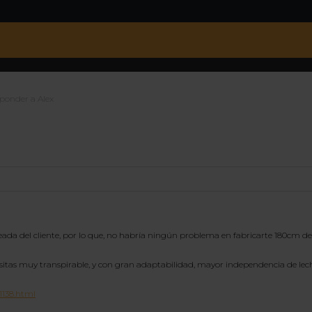
ponder a Alex
da del cliente, por lo que, no habría ningún problema en fabricarte 180cm de 
tas muy transpirable, y con gran adaptabilidad, mayor independencia de lechos
1138.html