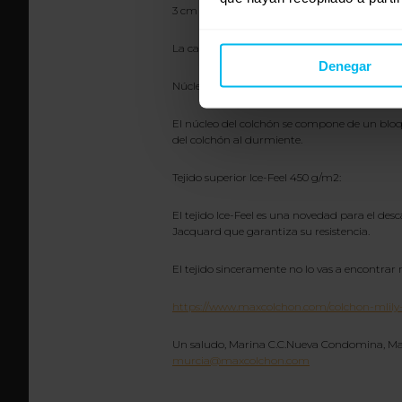
3 cm de HR 32 kg/m3:
La capa de material HR aporta a Mlily Ego ri
Denegar
Núcleo de espumación: 17 cm:
El núcleo del colchón se compone de un bloq
del colchón al durmiente.
Tejido superior Ice-Feel 450 g/m2:
El tejido Ice-Feel es una novedad para el de
Jacquard que garantiza su resistencia.
El tejido sinceramente no lo vas a encontrar
https://www.maxcolchon.com/colchon-mlily-
Un saludo, Marina C.C.Nueva Condomina, Max
murcia@maxcolchon.com