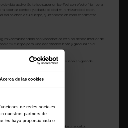
 vida activo. Su tejido superior, Ice-Feel con efecto frío libera
para aportar confort y adaptabilidad minimizando el calor.
d del colchón a tu cuerpo, ajustándose en cada centímetro.
0/kg m3 combinándolo con viscoelástica está no siendo inferior de
ad a tu cuerpo para una adaptación lenta y gradual en el
l mientras duermes. Elimina tus calores y sueña en grande.
Acerca de las cookies
calor.
 funciones de redes sociales
con nuestros partners de
ue les haya proporcionado o
 que transpira el sudor. Ideal para combatir el calor.