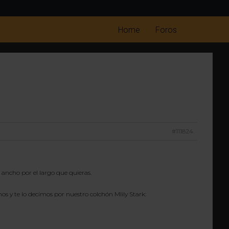
Home
Foros
#111824
ancho por el largo que quieras.
 y te lo decimos por nuestro colchón Mlily Stark: