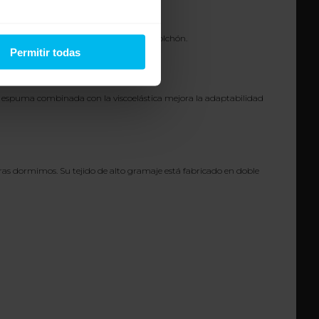
 mejor adaptabilidad del durmiente al colchón.
Permitir todas
a espuma combinada con la viscoelástica mejora la adaptabilidad
tras dormimos. Su tejido de alto gramaje está fabricado en doble