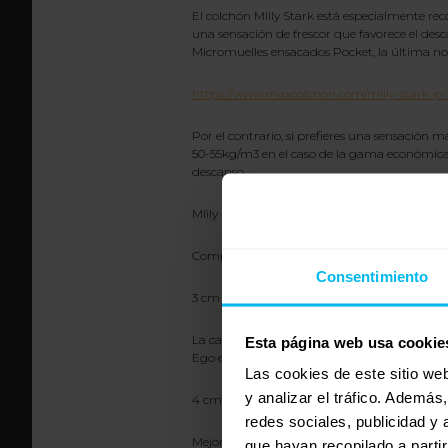
El colchón Mlily Stark está especialmente rec
una sensación de frescor que favorece el des
Micromuelles ensacados Pocket, la última no
https://www.maxcolchon.com/mlily-stark-p-
Por el contrario, si prefieres una sensación 
50-55kg/m3 en el caso de la gama económica
descanso.
Mlily Ego es un colchón creado para que disfr
Compuesto por:
Consentimiento
3 cm de Viscogel 40 kg/m3:
La capa de Viscogel del colchón mejora la ada
Esta página web usa cookie
Ego el durmiente tendrá una sensación de fres
Las cookies de este sitio we
y analizar el tráfico. Ademá
4 cm de Viscoelástica 40 kg/m3:
redes sociales, publicidad y
Mejora la sensación de frescor en tu descanso
que hayan recopilado a parti