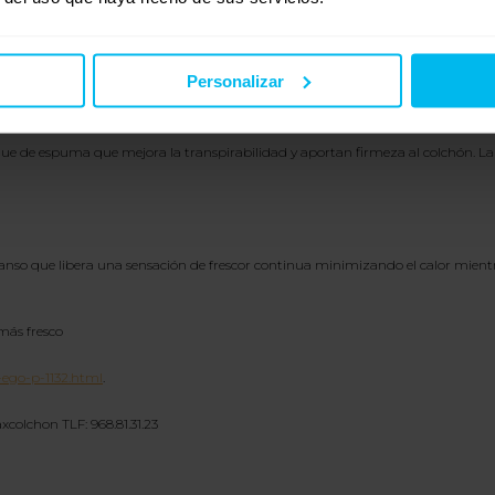
gidez y estabilidad al descanso. Garantiza la firmeza del colchón y aporta una
Personalizar
ue de espuma que mejora la transpirabilidad y aportan firmeza al colchón. L
scanso que libera una sensación de frescor continua minimizando el calor mien
 más fresco
ego-p-1132.html
.
colchon TLF: 968.81.31.23