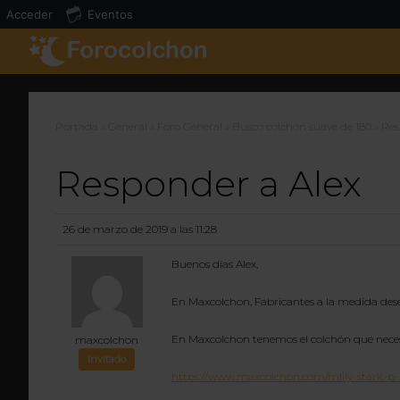
Acceder
Eventos
Portada
»
General
»
Foro General
»
Busco colchón suave de 180
»
Res
Responder a Alex
26 de marzo de 2019 a las 11:28
Buenos días Alex,
En Maxcolchon, Fabricantes a la medida desea
En Maxcolchon tenemos el colchón que necesi
maxcolchon
Invitado
https://www.maxcolchon.com/mlily-stark-p-