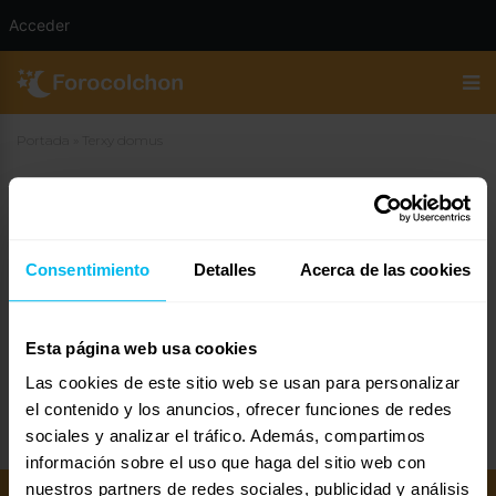
Acceder
Portada
»
Terxy domus
Terxy domus
18 de agosto de 2019 a las 14:27
#113446
Consentimiento
Detalles
Acerca de las cookies
Pilar
Invitado
Esta página web usa cookies
Las cookies de este sitio web se usan para personalizar
Dónde comprar, medidas
y qué tipo de colchón es.
el contenido y los anuncios, ofrecer funciones de redes
sociales y analizar el tráfico. Además, compartimos
información sobre el uso que haga del sitio web con
nuestros partners de redes sociales, publicidad y análisis