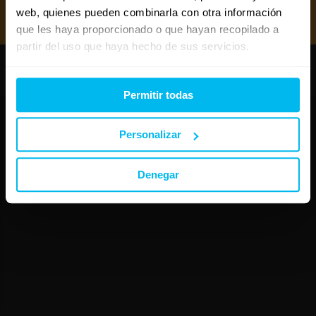
Mejores canapés abatibles 2026
web, quienes pueden combinarla con otra información
Mejores almohadas 2026
que les haya proporcionado o que hayan recopilado a
partir del uso que haya hecho de sus servicios.
Copyright © Maxcolchon S.L. - Todos los derechos reservados.
Permitir todas
Personalizar
Denegar