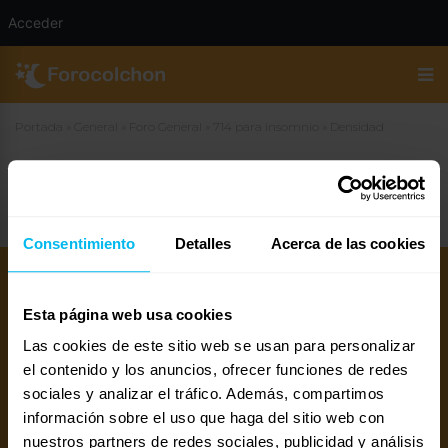
Acceder
Portada
»
General
»
Foro General
»
714 para insomnio
»
Densidad
Densidad
Consentimiento
Detalles
Acerca de las cookies
Esta página web usa cookies
Las cookies de este sitio web se usan para personalizar
el contenido y los anuncios, ofrecer funciones de redes
sociales y analizar el tráfico. Además, compartimos
información sobre el uso que haga del sitio web con
Mejores colchones 2026
Mejores canapés abatibles 2026
nuestros partners de redes sociales, publicidad y análisis