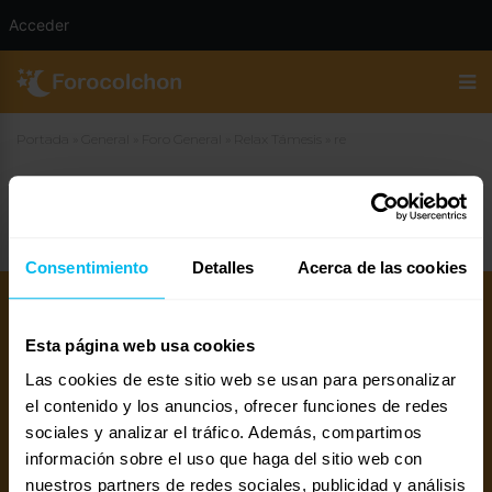
Acceder
Portada
»
General
»
Foro General
»
Relax Támesis
»
re
re
Consentimiento
Detalles
Acerca de las cookies
Esta página web usa cookies
Las cookies de este sitio web se usan para personalizar
el contenido y los anuncios, ofrecer funciones de redes
sociales y analizar el tráfico. Además, compartimos
información sobre el uso que haga del sitio web con
Mejores colchones 2026
Mejores canapés abatibles 2026
nuestros partners de redes sociales, publicidad y análisis