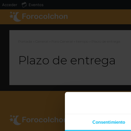
Acceder
Eventos
Portada
»
General
»
Foro General
»
tiempo
»
Plazo de entrega
Plazo de entrega
Consentimiento