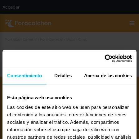
Acceder
Portada
»
General
»
Foro General
»
Visco
»
Cms
Cms
Consentimiento
Detalles
Acerca de las cookies
Esta página web usa cookies
Las cookies de este sitio web se usan para personalizar
el contenido y los anuncios, ofrecer funciones de redes
sociales y analizar el tráfico. Además, compartimos
información sobre el uso que haga del sitio web con
Mejores colchones 2026
Mejores canapés abatibles 2026
nuestros partners de redes sociales, publicidad y análisis