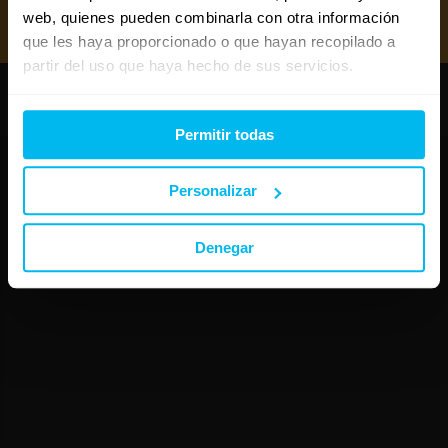
Mejores canapés abatibles 2026
web, quienes pueden combinarla con otra información
Mejores almohadas 2026
que les haya proporcionado o que hayan recopilado a
partir del uso que haya hecho de sus servicios.
Copyright © Maxcolchon S.L. - Todos los derechos reservados.
Permitir todas
Personalizar
Denegar