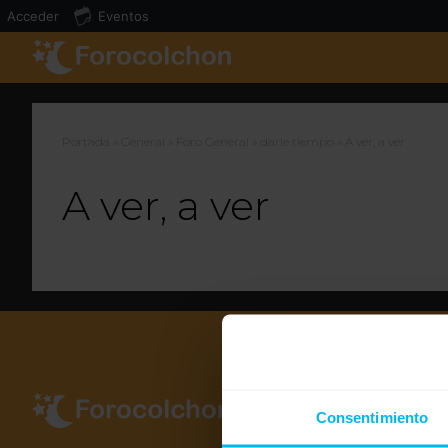
Acceder
Eventos
Portada
»
General
»
Foro General
»
darle tiempo
»
A ver, a ver
A ver, a ver
Consentimiento