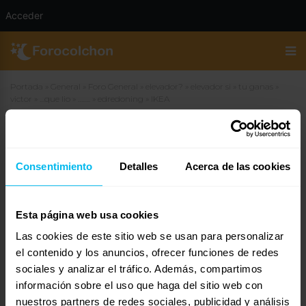
Acceder
Portada
»
General
»
Foro General
»
elevador?
»
elevador si
»
tu ganas
»
victor
»
…que lio
»
……..
»
edredoning
»
IKEA
IKEA
Consentimiento
Detalles
Acerca de las cookies
23 de abril de 2007 a las 14:29
#14829
mikel
Invitado
Esta página web usa cookies
Las cookies de este sitio web se usan para personalizar
lo que pasa que mis fundas nordicas son del ikea y son cutrillas pero
el contenido y los anuncios, ofrecer funciones de redes
tb vlaen 12€ y 24€ asi k….. ya se como dices tu pero cuando mire
sociales y analizar el tráfico. Además, compartimos
colchas esas valian de 90€ para arriba y en el ikea valian dos duros y
información sobre el uso que haga del sitio web con
me cogi unos juegos. gracia spor todas tus respuestas
nuestros partners de redes sociales, publicidad y análisis