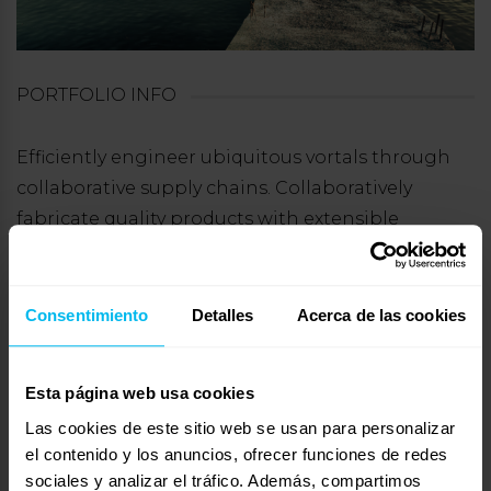
PORTFOLIO INFO
Efficiently engineer ubiquitous vortals through
collaborative supply chains. Collaboratively
fabricate quality products with extensible
schemas. Holisticly re-engineer holistic
collaboration and idea-sharing with client-
centered systems. Appropriately generate market
Consentimiento
Detalles
Acerca de las cookies
positioning experiences whereas functionalized
methods of empowerment. Rapidiously generate
Esta página web usa cookies
leveraged experiences with transparent meta-
Las cookies de este sitio web se usan para personalizar
services.
el contenido y los anuncios, ofrecer funciones de redes
sociales y analizar el tráfico. Además, compartimos
Energistically architect maintainable human