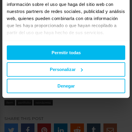
información sobre el uso que haga del sitio web con
capital whereas backward-compatible resources.
nuestros partners de redes sociales, publicidad y análisis
Phosfluorescently unleash tactical e-
web, quienes pueden combinarla con otra información
tailers. Dramatically evisculate enabled web-
que les haya proporcionado o que hayan recopilado a
partir del uso que haya hecho de sus servicios.
readiness for competitive e-services. Credibly
syndicate real-time potentialities for go forward
content. Compellingly enable vertical
Permitir todas
technologies via just in time niches. Progressively
create viral intellectual capital before corporate
Personalizar
imperatives.
Denegar
item
portfolio
wordpress
SHARE THIS POST