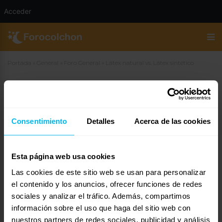
Acceder
Portada
»
General
»
Foro General
»
Látex natural vs. Látex sintético
Látex natural vs. Látex sintético
29 de abril de 2006 a las 16:13
#10148
Consentimiento
rusan
Invitado
Detalles
Acerca de las cookies
Esta página web usa cookies
Las cookies de este sitio web se usan para personalizar
El tema está en la comparación entre un producto natural y
ecológico con un producto sintético. La mayor diferencia entre
el contenido y los anuncios, ofrecer funciones de redes
ambos se encuentra en el tacto del colchón y en la adaptabilidad del
sociales y analizar el tráfico. Además, compartimos
mismo al cuerpo.
información sobre el uso que haga del sitio web con
Es un concepto de difícil explicación con palabras, así que te
nuestros partners de redes sociales, publicidad y análisis