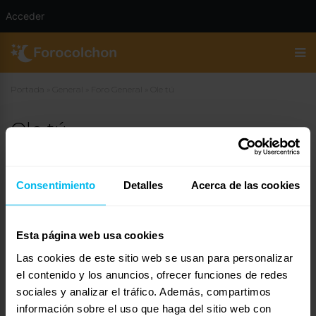
Acceder
Portada
»
General
»
Foro General
»
Ole tú
Ole tú
10 de noviembre de 2006 a las 10:52
#11383
Roberto
Invitado
Consentimiento
Detalles
Acerca de las cookies
Esta página web usa cookies
Más claro imposible. La verdad es que no entiendo como la gente se
Las cookies de este sitio web se usan para personalizar
puede gastar tantísimo dinero en un producto de teletienda, pero
bueno, cada uno es dueño de su dinero…aunque cada vez que leo
el contenido y los anuncios, ofrecer funciones de redes
algo de eso me acuerdo de la gente que se muere de hambre y del
sociales y analizar el tráfico. Además, compartimos
que se lleva el beneficio a costa de consumidores excesivamente
información sobre el uso que haga del sitio web con
confiados para ampliar la pista de tenis de su chalet en la moraleja.