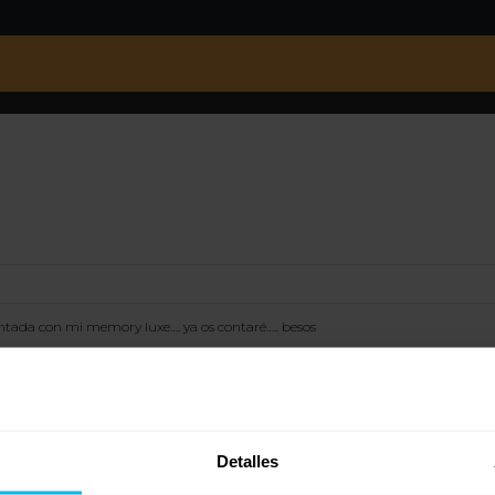
ada con mi memory luxe…. ya os contaré….. besos
Detalles