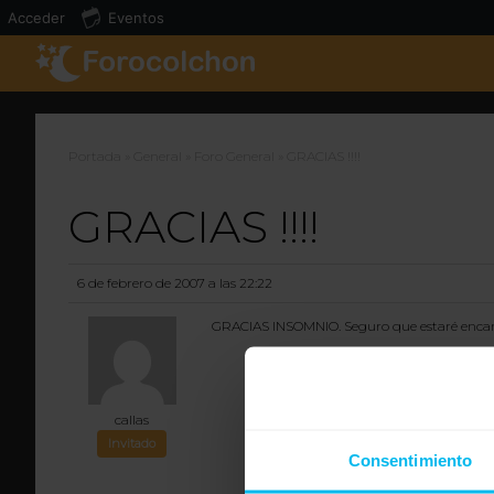
Acceder
Eventos
Portada
»
General
»
Foro General
»
GRACIAS !!!!
GRACIAS !!!!
6 de febrero de 2007 a las 22:22
GRACIAS INSOMNIO. Seguro que estaré encant
callas
Invitado
Consentimiento