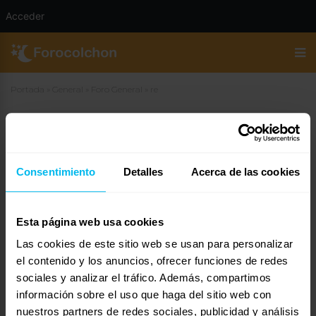
Acceder
Portada
»
General
»
Foro General
»
re
re
12 de febrero de 2007 a las 13:10
#13010
Consentimiento
Detalles
Acerca de las cookies
Corroto
Invitado
Esta página web usa cookies
Las cookies de este sitio web se usan para personalizar
ya pero en 20 segundos no es posible probar un colchon .
el contenido y los anuncios, ofrecer funciones de redes
A mi personalmente eso no me vale de nada
sociales y analizar el tráfico. Además, compartimos
yo creo q al final me voy a decantar por el latex ya que tengo 27 años
información sobre el uso que haga del sitio web con
y aun no tengo problemas de espalda ni nada por el estilo y esque
nuestros partners de redes sociales, publicidad y análisis
despues de gastarme el dineral del tempur y ver que hay gente que