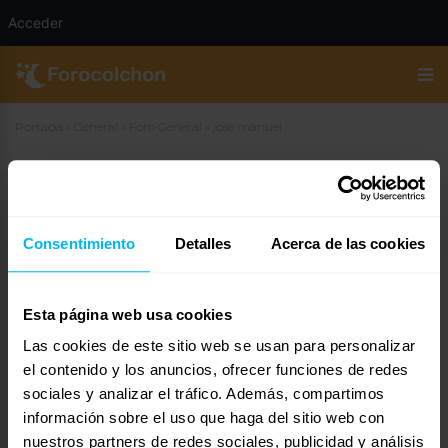
Acceder
Portada
»
General
»
Foro General
»
jose manuel
jose manuel
19 de febrero de 2007 a las 10:27
#13172
Consentimiento
Detalles
Acerca de las cookies
marieta
Invitado
Esta página web usa cookies
Las cookies de este sitio web se usan para personalizar
pero no habiamos quedado que jose manuel e insomnio eran la
misma persona. Insomnio descansa, relajate, que te veo un poquillo
el contenido y los anuncios, ofrecer funciones de redes
mal.
sociales y analizar el tráfico. Además, compartimos
información sobre el uso que haga del sitio web con
un saludo
nuestros partners de redes sociales, publicidad y análisis