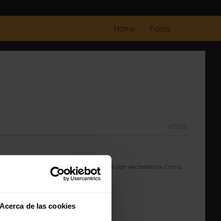
Home
Foros
#13503
one nada de que tenga muelles ensacados con viscoelastica. Como
Acerca de las cookies