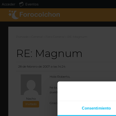
Acceder
Eventos
Portada
»
General
»
Foro General
»
RE: Magnum
RE: Magnum
28 de febrero de 2007 a las 14:24
Hola Roberto,
he buscado el internet el modelo Magnum y e
puedo asegurarme?
Nacho
Gracias!
Invitado
Consentimiento