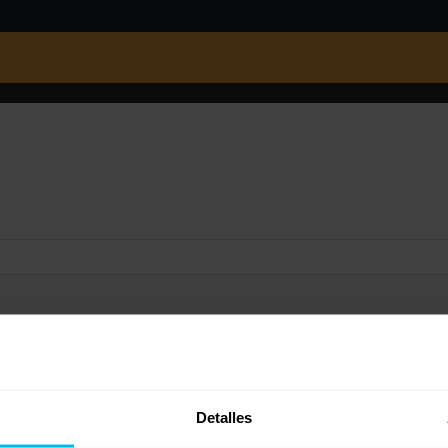
fectivamente lo he encontrado pero en las especificaciones que he leido no p
Detalles