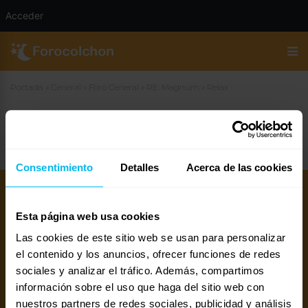
Acceder
Portada
»
General
»
Foro General
»
RE: Magnum
»
Relax
Relax
Consentimiento
Detalles
Acerca de las cookies
Esta página web usa cookies
Las cookies de este sitio web se usan para personalizar
el contenido y los anuncios, ofrecer funciones de redes
sociales y analizar el tráfico. Además, compartimos
información sobre el uso que haga del sitio web con
Mejores colchones 2026
Mejores canapés abatibles 2026
nuestros partners de redes sociales, publicidad y análisis