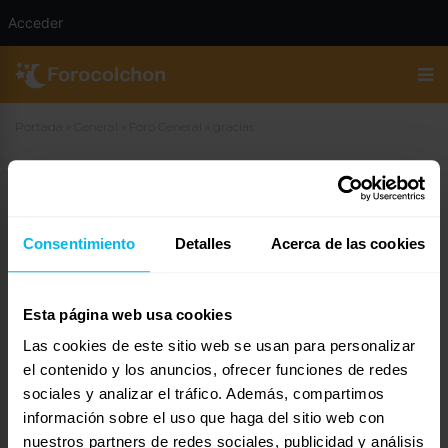
Acceder
Portada
»
General
»
Foro General
»
gracias
gracias
29 de marzo de 2007 a las 11:28
#14275
Consentimiento
Detalles
Acerca de las cookies
Alba
Invitado
Esta página web usa cookies
Las cookies de este sitio web se usan para personalizar
gracias a ambos por la respuesta, estos últimos días ha estado
durmiendo menos horas y le sigue doliendo, creemos que es porque
el contenido y los anuncios, ofrecer funciones de redes
estaba acostumbrado a dormir en colchones algo más blandos.
sociales y analizar el tráfico. Además, compartimos
Un saludo,
información sobre el uso que haga del sitio web con
nuestros partners de redes sociales, publicidad y análisis
Alba