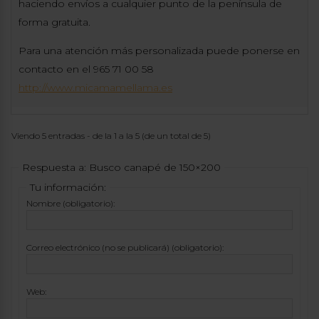
haciendo envíos a cualquier punto de la península de
forma gratuita.
Para una atención más personalizada puede ponerse en
contacto en el 965 71 00 58
http://www.micamamellama.es
Viendo 5 entradas - de la 1 a la 5 (de un total de 5)
Respuesta a: Busco canapé de 150×200
Tu información:
Nombre (obligatorio):
Correo electrónico (no se publicará) (obligatorio):
Web: