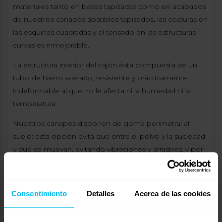
materiales tanto en bases tapizadas como en acabados
de nuestros canapés abatibles tapizados, las costuras en
las esquinas cuadradas y el tensado en las estructuras
curvas es inmejorable.
La estructura interior del cajón ésta compuesta de un
tubo de hierro acerado, resistente y prácticamente
indeformable al que no le afecta ni la humedad ni la
temperatura.
Nuestros canapés disponen de goma perimetral al
suelo: esta opción evita que entre el polvo y la suciedad
y que se muevan, evitando vibraciones y arrastres, y por
consecuencia menos ruidos. También si lo deseas, se
podrían añadir ruedas con freno, patas de 5 a 10cm o
sistema de desplazamiento.
Consentimiento
Detalles
Acerca de las cookies
Tenemos varios modelos a elegir: cantos redondeados
o cuadrados tejido en polipiel, chenilla o terciopelo.