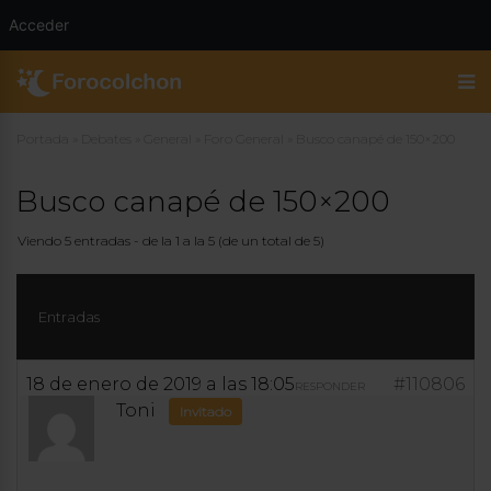
Acceder
Portada
»
Debates
»
General
»
Foro General
»
Busco canapé de 150×200
Busco canapé de 150×200
Viendo 5 entradas - de la 1 a la 5 (de un total de 5)
Entradas
18 de enero de 2019 a las 18:05
#110806
RESPONDER
Toni
Invitado