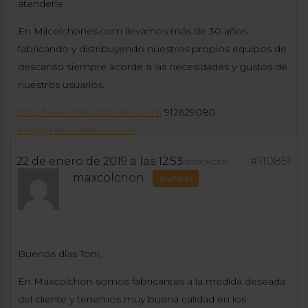
atenderle.
En Milcolchones.com llevamos más de 30 años
fabricando y distribuyendo nuestros propios equipos de
descanso siempre acorde a las necesidades y gustos de
nuestros usuarios.
http://www.milcolchones.com
912629080
info@milcolchones.com
22 de enero de 2019 a las 12:53
#110851
RESPONDER
maxcolchon
Invitado
Buenos días Toni,
En Maxcolchon somos fabricantes a la medida deseada
del cliente y tenemos muy buena calidad en los