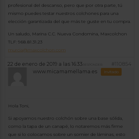
profesional del descanso, pero que por otra parte, tú
mismo puedes testar nuestros colchones para una
elección garantizada del que más te guste en tu compra.
Un saludo, Marina C.C. Nueva Condomina, Maxcolchon
TLF: 968.81.31.23
murcia@maxcolchon.com
22 de enero de 2019 a las 16:33
#110854
RESPONDER
www.micamamellama.es
Invitado
Hola Toni,
Si apoyamos nuestro colchón sobre una base sólida,
como la tapa de un canapé, lo notaremos más firme
que si lo colocamos sobre un somier de láminas, esto