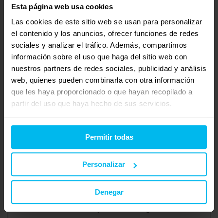
Esta página web usa cookies
Después puedes elegir tapa lisa de tejido 3D o tapa
Las cookies de este sitio web se usan para personalizar
marco en el centro lleva tejido 3D y en el borde tapizado
el contenido y los anuncios, ofrecer funciones de redes
a juego con el cajón.
sociales y analizar el tráfico. Además, compartimos
https://www.maxcolchon.com/canapes-abatibles-
información sobre el uso que haga del sitio web con
nuestros partners de redes sociales, publicidad y análisis
tapizados-c-63.html
web, quienes pueden combinarla con otra información
En cuanto al colchón:
que les haya proporcionado o que hayan recopilado a
partir del uso que haya hecho de sus servicios.
En el caso de colchones viscoelásticos es importante
que siempre consulte las densidades de los materiales,
siendo para la viscoelástica un mínimo de entre 50/55 kg
Permitir todas
de densidad en una gama económica, si optas por una
gama media o alta 65-90 kg/m3, dando capas de
Personalizar
adaptabilidad a tu cuerpo para una adaptación lenta y
gradual en el descanso, y para el HR entre 30/35 kg para
Denegar
una gama baja o media como mínimo pues esto va a
determinar la durabilidad y el descanso garantizado.