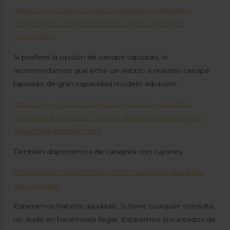
https://www.milcolchones.com/canapes-abatibles-
madera/467-canape-de-madera-gran-capacidad-
navarra.html
Si prefiere la opción de canapé tapizado, le
recomendamos que eche un vistazo a nuestro canapé
tapizado de gran capacidad modelo Albacete:
https://www.milcolchones.com/canapes-abatibles-
tapizados-baratos/221-canape-abatible-tapizado-gran-
capacidad-albacete.html
También disponemos de canapés con cajones:
https://www.milcolchones.com/111-canapes-abatibles-
con-cajones
Esperamos haberle ayudado. Si tiene cualquier consulta
no dude en hacérnosla llegar. Estaremos encantados de