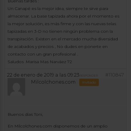
Buenas tardes :
Un Canapé es la mejor idea, siempre te sirve para
almacenar. La base tapizada ahora por el momento es
la mejor solución, es más firme y con las nuevas telas
tapizadas en 3-D no tienen ningún problema con la
transpiración. Existen en el mercado mucha diversidad
de acabados y precios , No dudes en ponerte en
contacto con un gran profesional .
Saludos .Marisa Mas Narváez 72
22 de enero de 2019 a las 09:23
#110847
RESPONDER
Milcolchones.com
Invitado
Buenos días Toni,
En Milcolchones.com disponemos de un amplio