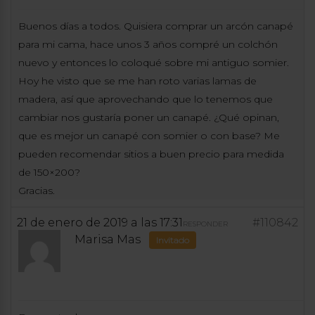
Buenos días a todos. Quisiera comprar un arcón canapé
para mi cama, hace unos 3 años compré un colchón
nuevo y entonces lo coloqué sobre mi antiguo somier.
Hoy he visto que se me han roto varias lamas de
madera, así que aprovechando que lo tenemos que
cambiar nos gustaría poner un canapé. ¿Qué opinan,
que es mejor un canapé con somier o con base? Me
pueden recomendar sitios a buen precio para medida
de 150×200?
Gracias.
21 de enero de 2019 a las 17:31
#110842
RESPONDER
Marisa Mas
Invitado