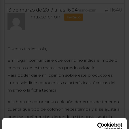
13 de marzo de 2019 a las 16:04
#111640
RESPONDER
maxcolchon
Invitado
Buenas tardes Lola,
En 1 lugar, comunicarle que como no indica el modelo
concreto de esta marca, no puedo valorarlo.
Para poder darle mi opinión sobre este producto es
imprescindible conocer las características técnicas del
mismo o la ficha técnica.
A la hora de comprar un colchón debemos de tener en
cuenta que tipo de colchón necesitamos y si se ajusta a
nuestras preferencias, dependerá si te gusta sentir la
elasticidad o el rebote del muelle ensacado que implica