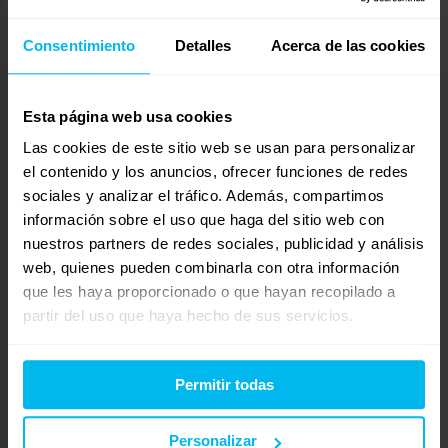
además más resistencia, mejor soporte y distribución de
los pesos de los durmientes a la vez de un mayor
Consentimiento
Detalles
Acerca de las cookies
resorte, mayor transpiración, la sensación es la
adaptabilidad de cada parte de tu cuerpo tanto
cervicales, espalda, caderas y rodillas por hilo perimetral
Esta página web usa cookies
en panel de abeja.
Las cookies de este sitio web se usan para personalizar
el contenido y los anuncios, ofrecer funciones de redes
Pero además, la carcasa de los colchones de muelles
sociales y analizar el tráfico. Además, compartimos
ensacados de Maxcolchon es especial, novedosa y
información sobre el uso que haga del sitio web con
mucho más resistente. Se trata de una carcasa llamada
nuestros partners de redes sociales, publicidad y análisis
Nesting, cuya mayor virtud es que tiene los muelles con
web, quienes pueden combinarla con otra información
una disposición distinta que los hace indeformables. Se
que les haya proporcionado o que hayan recopilado a
colocan de forma entrelazada permitiendo un mayor
partir del uso que haya hecho de sus servicios.
soporte en las zonas donde situamos Nesting.
Nuestra carcasa tiene una zona Nesting en la parte de la
Permitir todas
espalda para dar un mayor soporte, para mejorar la
posición del cuerpo y para aportar una mayor firmeza a
Personalizar