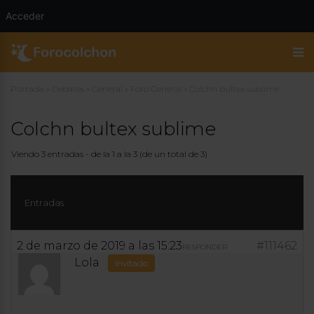
Acceder
Portada
»
Debates
»
General
»
Foro General
»
Colchn bultex sublime
Colchn bultex sublime
Viendo 3 entradas - de la 1 a la 3 (de un total de 3)
Entradas
2 de marzo de 2019 a las 15:23
#111462
RESPONDER
Lola
Invitado