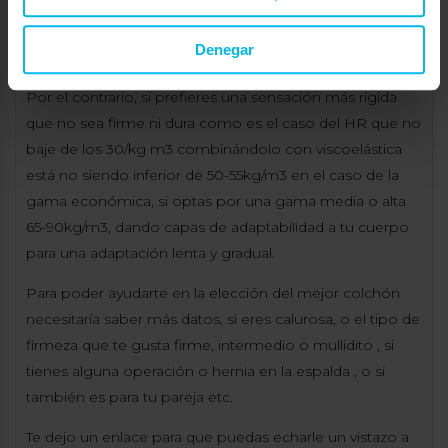
esa zona impidiendo que se adquieran malas posturas
en el descanso, o un exceso de acogida que resulte más
Denegar
incómodo.
Por el contrario, si prefieres una sensación más rígida
que no sea firme ni dura como es el caso del HR que no
baje de los 30/kg m3 combinándolo con viscoelástica
está no siendo inferior de 50-55kg/m3 en el caso de la
gama económica, si optas por una gama media o alta
65-90kg/m3, dando capas de adaptabilidad a tu cuerpo
para una adaptación lenta y gradual.
Para poder ayudarte en la elección del mejor colchón
necesitaría saber más datos, si eres calurosa, o el tipo de
firmeza que te gusta firme, intermedio o mullidito , si
tienes alguna operación o hernia en la espalda , o si
también es para tu pareja etc.
Te dejo un enlace para que puedas echarle un vistazo a