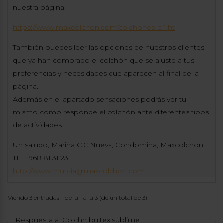
nuestra página.
https://www.maxcolchon.com/colchones-c-1.ht
También puedes leer las opciones de nuestros clientes
que ya han comprado el colchón que se ajuste a tus
preferencias y necesidades que aparecen al final de la
página.
Además en el apartado sensaciones podrás ver tu
mismo como responde el colchón ante diferentes tipos
de actividades.
Un saludo, Marina C.C.Nueva, Condomina, Maxcolchon
TLF: 968.81.31.23
http://www.murcia@maxcolchon.com
Viendo 3 entradas - de la 1 a la 3 (de un total de 3)
Respuesta a: Colchn bultex sublime