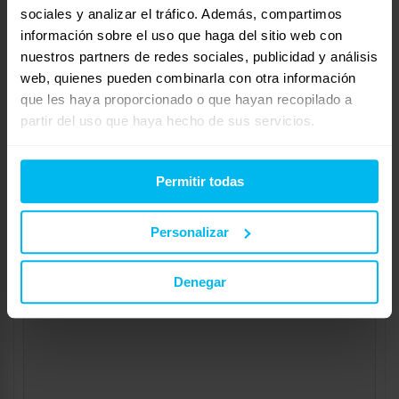
150X200
sociales y analizar el tráfico. Además, compartimos
información sobre el uso que haga del sitio web con
Tu información:
nuestros partners de redes sociales, publicidad y análisis
Nombre (obligatorio):
web, quienes pueden combinarla con otra información
que les haya proporcionado o que hayan recopilado a
Correo electrónico (no se publicará) (obligatorio):
partir del uso que haya hecho de sus servicios.
Web:
Permitir todas
Personalizar
Denegar