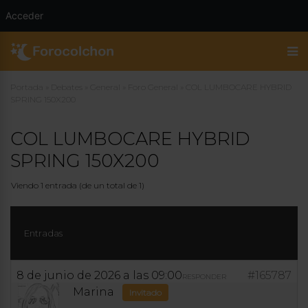
Acceder
Portada
»
Debates
»
General
»
Foro General
»
COL LUMBOCARE HYBRID
SPRING 150X200
COL LUMBOCARE HYBRID
SPRING 150X200
Viendo 1 entrada (de un total de 1)
Entradas
8 de junio de 2026 a las 09:00
#165787
RESPONDER
Marina
Invitado