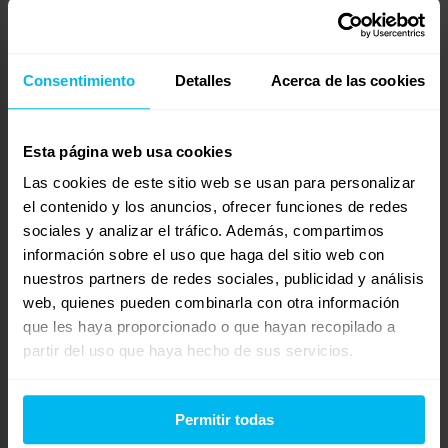
R
Daniela Borrás
Invitado
Consentimiento
Detalles
Acerca de las cookies
Quería compartir mi experiencia con Maxcolchon
Esta página web usa cookies
porque me ayudaron bastante.
Las cookies de este sitio web se usan para personalizar
el contenido y los anuncios, ofrecer funciones de redes
Soy de dormir boca abajo (sí, sé que no es lo mejor,
sociales y analizar el tráfico. Además, compartimos
pero es mi costumbre) y siempre sin almohada. Sin
información sobre el uso que haga del sitio web con
embargo, últimamente me levantaba fatal de las
nuestros partners de redes sociales, publicidad y análisis
cervicales.
web, quienes pueden combinarla con otra información
que les haya proporcionado o que hayan recopilado a
Fui a su tienda en Bétera, cerca de mi casa, y me
partir del uso que haya hecho de sus servicios.
asesoraron súper bien. Me recomendaron la almohada
ergonómica. Al principio no confiaba demasiado en
este tipo de almohadas, pero tampoco me gustan las
Permitir todas
demasiado blandas… Y tengo que decir que ha sido la