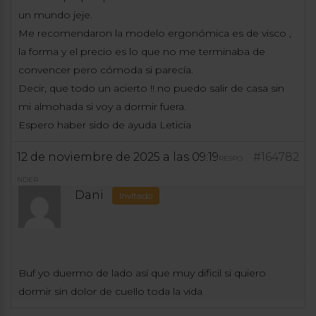
un mundo jeje.
Me recomendaron la modelo ergonómica es de visco ,
la forma y el precio es lo que no me terminaba de
convencer pero cómoda si parecía.
Decir, que todo un acierto !! no puedo salir de casa sin
mi almohada si voy a dormir fuera.
Espero haber sido de ayuda Leticia
12 de noviembre de 2025 a las 09:19
#164782
RESPO
NDER
Dani
Invitado
Buf yo duermo de lado así que muy dificil si quiero
dormir sin dolor de cuello toda la vida