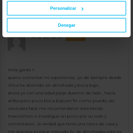
mejor compra que he hecho en almohadas.
Personalizar
¡Un saludo!
Denegar
14 de abril de 2025 a las 09:28
#164533
RESPONDER
Ana Serrano
Invitado
Hola gente !!
quiero comentar mi experiencia , yo de siempre desde
chica he dormido sin almohada y boca bajo,
ahora ya con una edad jejeje duermo de lado , hacia
arriba pero poco boca bajo,en fin como puedo, las
cervicales fatal, me recomendaron esta tienda
Maxcolchon e investigue un poco por su web y
comentarios , la verdad que tenia una cerca de casa y
me acerque porque menudo lio de almohadas esto es