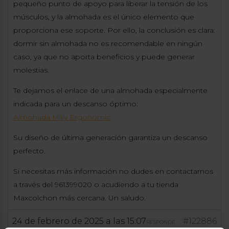
pequeño punto de apoyo para liberar la tensión de los
músculos, y la almohada es el único elemento que
proporciona ese soporte. Por ello, la conclusión es clara:
dormir sin almohada no es recomendable en ningún
caso, ya que no aporta beneficios y puede generar
molestias.
Te dejamos el enlace de una almohada especialmente
indicada para un descanso óptimo:
Almohada Mlily Ergonomic
Su diseño de última generación garantiza un descanso
perfecto.
Si necesitas más información no dudes en contactarnos
a través del 961399020 o acudiendo a tu tienda
Maxcolchon más cercana. Un saludo.
24 de febrero de 2025 a las 15:07
#122886
RESPONDE