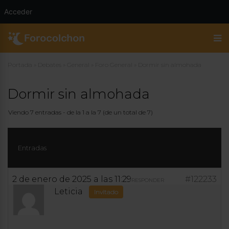
Acceder
Portada
»
Debates
»
General
»
Foro General
»
Dormir sin almohada
Dormir sin almohada
Viendo 7 entradas - de la 1 a la 7 (de un total de 7)
Entradas
2 de enero de 2025 a las 11:29
#122233
RESPONDER
Leticia
Invitado