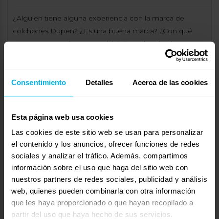
¿Alguien tiene alguna experiencia con la marca de
colchones Dupen? ¿Es una buena marca? ¿Con qué
otras marcas sería comparable? Estoy barajando
comprarme un colchón de esta marca, pero no
encuentro opiniones al respecto. Gracias!
Consentimiento
Detalles
Acerca de las cookies
Viendo 1 entrada (de un total de 1)
Respuesta a: DUPEN
Esta página web usa cookies
Tu información:
Las cookies de este sitio web se usan para personalizar
Nombre (obligatorio):
el contenido y los anuncios, ofrecer funciones de redes
sociales y analizar el tráfico. Además, compartimos
información sobre el uso que haga del sitio web con
Correo electrónico (no se publicará) (obligatorio):
nuestros partners de redes sociales, publicidad y análisis
web, quienes pueden combinarla con otra información
que les haya proporcionado o que hayan recopilado a
Web:
partir del uso que haya hecho de sus servicios.