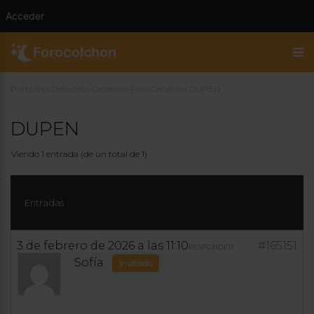
Acceder
Portada
»
Debates
»
General
»
Foro General
»
DUPEN
DUPEN
Viendo 1 entrada (de un total de 1)
Entradas
3 de febrero de 2026 a las 11:10
#165151
RESPONDER
Sofía
Invitado