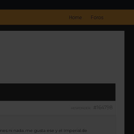
Home
Foros
#164798
RESPONDER
es ni nada..me gusta ese y el Imperial.de