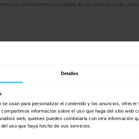
Inmola que son colchones europeos de lujo pero son más caros q
Detalles
s
b se usan para personalizar el contenido y los anuncios, ofrecer
s, compartimos información sobre el uso que haga del sitio web 
 análisis web, quienes pueden combinarla con otra información q
r del uso que haya hecho de sus servicios.