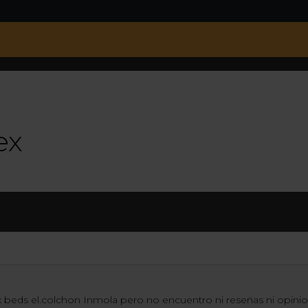
ex
eds el.colchon Inmola pero no encuentro ni resen̈as ni opinion