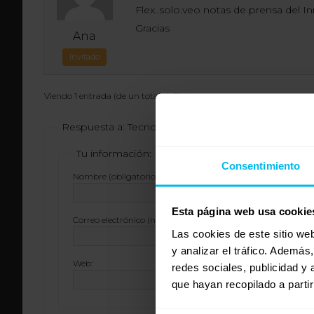
Flex..solo.veo notas de prensa del 
Gracias
Ana
Invitado
Viendo 1 entrada (de un total de 1)
Respuesta a: Tecnoflex beds o Flex
Tu información:
Consentimiento
Nombre (obligatorio):
Esta página web usa cookie
Correo electrónico (no se publicará) (obligatorio):
Las cookies de este sitio we
y analizar el tráfico. Ademá
Web:
redes sociales, publicidad y
que hayan recopilado a parti